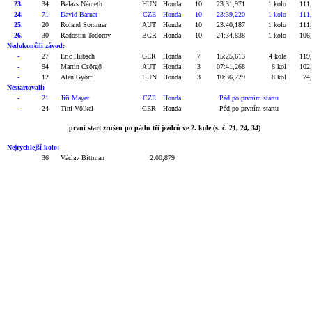
23.
34
Balázs Németh
HUN
Honda
10
23:31,971
1 kolo
111
24.
71
David Barnat
CZE
Honda
10
23:39,220
1 kolo
111
25.
20
Roland Sommer
AUT
Honda
10
23:40,187
1 kolo
111
26.
30
Radostin Todorov
BGR
Honda
10
24:34,838
1 kolo
106
Nedokončili závod:
-
27
Eric Hübsch
GER
Honda
7
15:25,613
4 kola
119
-
94
Martin Csörgö
AUT
Honda
3
07:41,268
8 kol
102
-
12
Alen Györfi
HUN
Honda
3
10:36,229
8 kol
74
Nestartovali:
-
21
Jiří Mayer
CZE
Honda
Pád po prvním startu
-
24
Tini Völkel
GER
Honda
Pád po prvním startu
první start zrušen po pádu tří jezdců ve 2. kole (s. č. 21, 24, 34)
Nejrychlejší kolo:
36
Václav Bittman
2:00,879