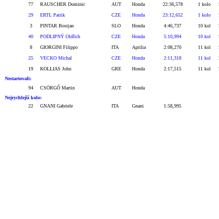
77
RAUSCHER Dominic
AUT
Honda
22:36,578
1 kolo
29
ERTL Patrik
CZE
Honda
23:12,652
1 kolo
3
PINTAR Bostjan
SLO
Honda
4:46,737
10 kol
40
PODLIPNÝ Oldřich
CZE
Honda
5:10,994
10 kol
8
GIORGINI Filippo
ITA
Aprilia
2:08,270
11 kol
25
VECKO Michal
CZE
Honda
2:11,318
11 kol
19
KOLLIAS John
GRE
Honda
2:17,515
11 kol
Nestartovali:
94
CSÖRGŐ Martin
AUT
Honda
Nejrychlejší kolo:
22
GNANI Gabriele
ITA
Gnani
1:58,995