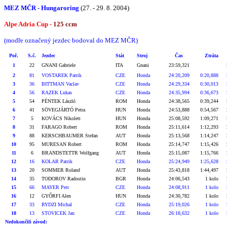
MEZ MČR -
Hungaroring
(27. - 29. 8. 2004)
Alpe Adria Cup -
125 ccm
(modře označený jezdec bodoval do MEZ MČR)
Poř.
S.č.
Jezdec
Stát
Stroj
Čas
Ztráta
1
22
GNANI Gabriele
ITA
Gnani
23:59,321
2
81
VOSTAREK Patrik
CZE
Honda
24:20,209
0:20,888
3
36
BITTMAN Vaclav
CZE
Honda
24:29,334
0:30,013
4
56
RAZEK Lukas
CZE
Honda
24:35,994
0:36,673
5
54
PÉNTEK László
ROM
Honda
24:38,565
0:39,244
6
41
SÖVEGJÁRTÓ Petra
HUN
Honda
24:53,888
0:54,567
7
5
KOVÁCS Nikolett
HUN
Honda
25:08,592
1:09,271
8
31
FARAGO Robert
ROM
Honda
25:11,614
1:12,293
9
88
KERSCHBAUMER Stefan
AUT
Honda
25:13,568
1:14,247
10
95
MURESAN Robert
ROM
Honda
25:14,747
1:15,426
11
6
BRANDSTETTR Wolfgang
AUT
Honda
25:15,087
1:15,766
12
16
KOLAR Patrik
CZE
Honda
25:24,949
1:25,628
13
20
SOMMER Roland
AUT
Honda
25:43,818
1:44,497
14
35
TODOROV Radostin
BGR
Honda
24:06,543
1 kolo
15
66
MAYER Petr
CZE
Honda
24:08,911
1 kolo
16
12
GYŐRFI Alen
HUN
Honda
24:30,782
1 kolo
17
33
RYDZI Michal
CZE
Honda
25:19,026
1 kolo
18
13
STOVICEK Jan
CZE
Honda
26:18,632
1 kolo
Nedokončili závod: