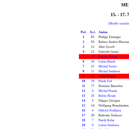
ME
15. - 17.
(Modře označe
Poř
.
St.č.
Jméno
1
85
Philipp
Eitzinger
2
95
Robert-
Andrei
Muresa
3
12
Alen
Gyorfi
4
22
Gabriele
Gnani
5
34
Florian
Kresse
6
56
Lukas
Razek
7
25
Michal
Vecko
8
11
Michal
Sembera
9
41
Attila
Magda
10
29
Patrik
Ertl
11
77
Dominic
Rauscher
12
6
Michal
Prasek
13
26
Robin
Hosek
14
3
Filippo
Giorgini
15
14
Wolfgang
Brandstetten
16
4
Oldrich
Podlipny
17
30
Radostin
Todorov
18
7
Patrik
Kolar
19
9
Lukas
Sembera