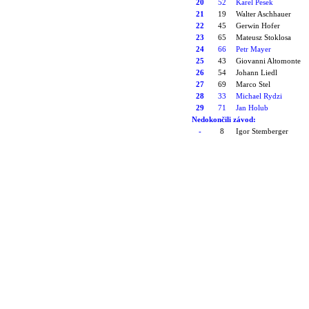
20
52
Karel
Pesek
21
19
Walter
Aschhauer
22
45
Gerwin
Hofer
23
65
Mateusz
Stoklosa
24
66
Petr Mayer
25
43
Giovanni
Altomonte
26
54
Johann
Liedl
27
69
Marco
Stel
28
33
Michael
Rydzi
29
71
Jan Holub
Nedokončili závod:
-
8
Igor
Stemberger