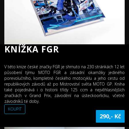
KNÍŽKA FGR
V této knize české značky FGR je shrnuto na 230 stránkách 12 let
působení týmu MOTO FGR a zásadní okamžiky jediného
porevolučního, kompletně českého motocyklu a jeho cestu od
republikových závodů až po Mistrovství světa MOTO GP. Kniha
také pojednává i o historii třídy 125 ccm a nejvěhlasnějších
značkách v Grand Prix, závodění na ústeckoorlicku, včetně
závodníků té doby.
KOUPIT
290,- Kč