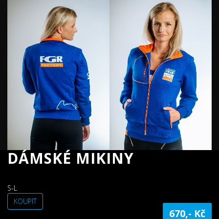
DÁMSKÉ MIKINY
S-L
KOUPIT
670,- Kč