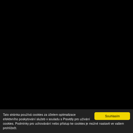
Tato stránka používá cookies za účelem optimalizace
Souhlasím
efektivního poskytování služeb v souladu s Pravidly pro užívání
cookies. Podmínky pro uchovávání nebo přístup ke cookies je možné nastavit ve vašem
prohlížeči.