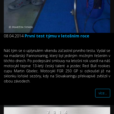
08.04.2014
První test týmu v letošním roce
Náš tým se o uplynulém víkendu zúčastnil prvního testu. Vydal se
na maďarský Pannoniaring, který byl jediným možným řešením v
těchto dnech. Po podepsání smlouvy na letošní rok usedl na náš
motocykl teprve 13-letý český talent a jezdec Red Bull rookies
cupu Martin Gbelec. Motocykl FGR 250 GP si ozkoušel již na
sklonku loňské sezóny, kdy na Slovakiaringu překvapivě zvítězil v
obou závodech.
více...