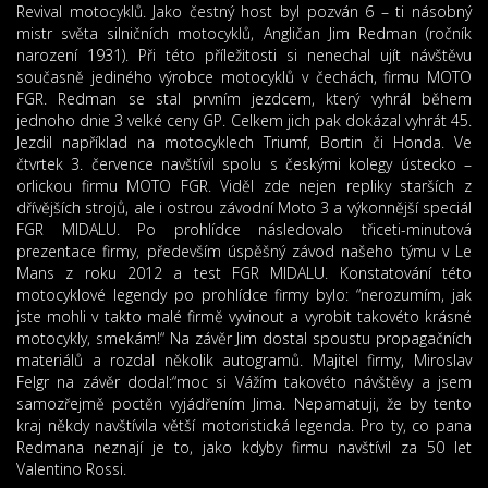
Revival motocyklů. Jako čestný host byl pozván 6 – ti násobný
mistr světa silničních motocyklů, Angličan Jim Redman (ročník
narození 1931). Při této příležitosti si nenechal ujít návštěvu
současně jediného výrobce motocyklů v čechách, firmu MOTO
FGR. Redman se stal prvním jezdcem, který vyhrál během
jednoho dnie 3 velké ceny GP. Celkem jich pak dokázal vyhrát 45.
Jezdil například na motocyklech Triumf, Bortin či Honda. Ve
čtvrtek 3. července navštívil spolu s českými kolegy ústecko –
orlickou firmu MOTO FGR. Viděl zde nejen repliky starších z
dřívějších strojů, ale i ostrou závodní Moto 3 a výkonnější speciál
FGR MIDALU. Po prohlídce následovalo třiceti-minutová
prezentace firmy, především úspěšný závod našeho týmu v Le
Mans z roku 2012 a test FGR MIDALU. Konstatování této
motocyklové legendy po prohlídce firmy bylo: “nerozumím, jak
jste mohli v takto malé firmě vyvinout a vyrobit takovéto krásné
motocykly, smekám!“ Na závěr Jim dostal spoustu propagačních
materiálů a rozdal několik autogramů. Majitel firmy, Miroslav
Felgr na závěr dodal:“moc si Vážím takovéto návštěvy a jsem
samozřejmě poctěn vyjádřením Jima. Nepamatuji, že by tento
kraj někdy navštívila větší motoristická legenda. Pro ty, co pana
Redmana neznají je to, jako kdyby firmu navštívil za 50 let
Valentino Rossi.