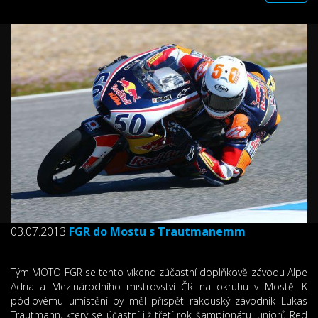
03.07.2013
FGR do Mostu s Trautmanemm
Tým MOTO FGR se tento víkend zúčastní doplňkově závodu Alpe
Adria a Mezinárodního mistrovství ČR na okruhu v Mostě. K
pódiovému umístění by měl přispět rakouský závodník Lukas
Trautmann, který se účastní již třetí rok šampionátu juniorů Red