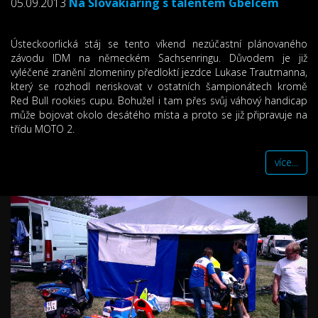
05.09.2013
Na Slovakiaring s talentem Gbelcem
Ústeckoorlická stáj se tento víkend nezúčastní plánovaného
závodu IDM na německém Sachsenringu. Důvodem je již
vyléčené zranění zlomeniny předloktí jezdce Lukase Trautmanna,
který se rozhodl neriskovat v ostatních šampionátech kromě
Red Bull rookies cupu. Bohužel i tam přes svůj váhový handicap
může bojovat okolo desátého místa a proto se již připravuje na
třídu MOTO 2.
více...