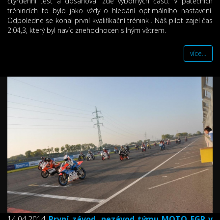
čtyřdenní test a dosahoval zde výborných časů. V pátečních
trénincích to bylo jako vždy o hledání optimálního nastavení.
Odpoledne se konal první kvalifikační trénink . Náš pilot zajel čas
2:04,3, který byl navíc znehodnocen silným větrem.
více...
14.04.2014
První závod, nezávod týmu MOTO FGR v