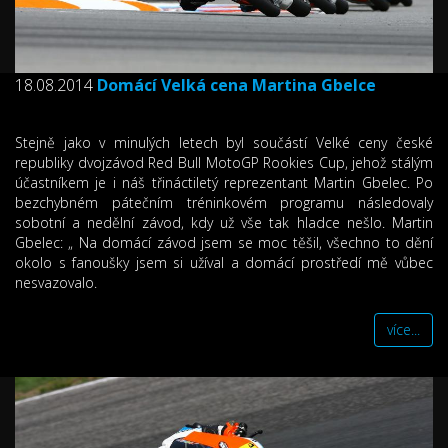
18.08.2014
Domácí Velká cena Martina Gbelce
Stejně jako v minulých letech byl součástí Velké ceny české
republiky dvojzávod Red Bull MotoGP Rookies Cup, jehož stálým
účastníkem je i náš třináctiletý reprezentant Martin Gbelec. Po
bezchybném pátečním tréninkovém programu následovaly
sobotní a nedělní závod, kdy už vše tak hladce nešlo. Martin
Gbelec: „ Na domácí závod jsem se moc těšil, všechno to dění
okolo s fanoušky jsem si užíval a domácí prostředí mě vůbec
nesvazovalo.
více...