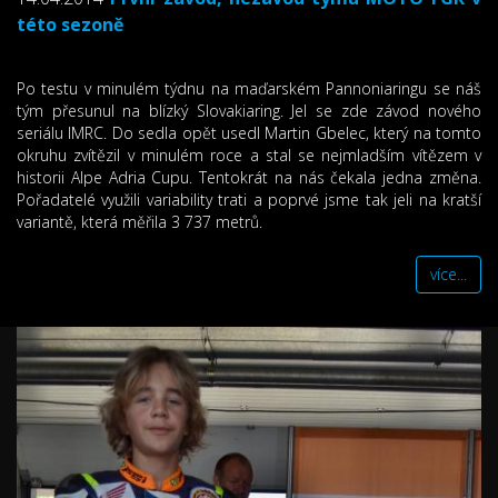
této sezoně
Po testu v minulém týdnu na maďarském Pannoniaringu se náš
tým přesunul na blízký Slovakiaring. Jel se zde závod nového
seriálu IMRC. Do sedla opět usedl Martin Gbelec, který na tomto
okruhu zvítězil v minulém roce a stal se nejmladším vítězem v
historii Alpe Adria Cupu. Tentokrát na nás čekala jedna změna.
Pořadatelé využili variability trati a poprvé jsme tak jeli na kratší
variantě, která měřila 3 737 metrů.
více...