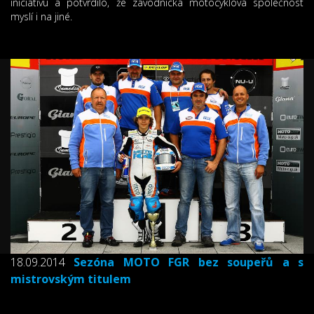
iniciativu a potvrdilo, že závodnická motocyklová společnost
myslí i na jiné.
18.09.2014
Sezóna MOTO FGR bez soupeřů a s
mistrovským titulem