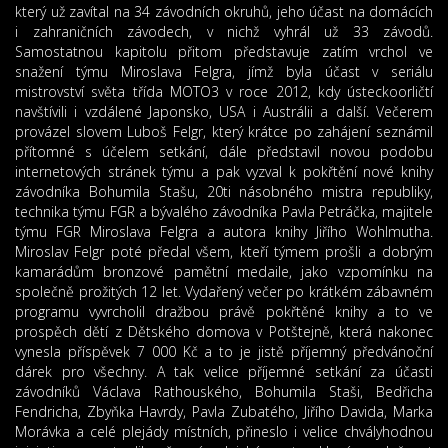
který už zavítal na 34 závodních okruhů, jeho účast na domácích
i zahraničních závodech, v nichž vyhrál už 33 závodů.
Samostatnou kapitolu přitom představuje zatím vrchol ve
snažení týmu Miroslava Felgra, jímž byla účast v seriálu
mistrovství světa třída MOTO3 v roce 2012, kdy ústeckoorličtí
navštívili i vzdálené Japonsko, USA i Austrálii a další. Večerem
provázel slovem Luboš Felgr, který krátce po zahájení seznámil
přítomné s účelem setkání, dále představil novou podobu
internetových stránek týmu a pak vyzval k pokřtění nové knihy
závodníka Bohumila Stašu, 20ti násobného mistra republiky,
technika týmu FGR a bývalého závodníka Pavla Petráčka, majitele
týmu FGR Miroslava Felgra a autora knihy Jiřího Wohlmutha.
Miroslav Felgr poté předal všem, kteří týmem prošli a dobrým
kamarádům bronzové pamětní medaile, jako vzpomínku na
společně prožitých 12 let. Vydařený večer po krátkém zábavném
programu vyvrcholil dražbou právě pokřtěné knihy a to ve
prospěch dětí z Dětského domova v Potštejně, která nakonec
vynesla příspěvek 7 000 Kč a to je jistě příjemný předvánoční
dárek pro všechny. A tak velice příjemné setkání za účasti
závodníků Václava Rathouského, Bohumila Staši, Bedřicha
Fendricha, Zbyňka Havrdy, Pavla Zubatého, Jiřího Davida, Marka
Morávka a celé plejády místních, přineslo i velice chvályhodnou