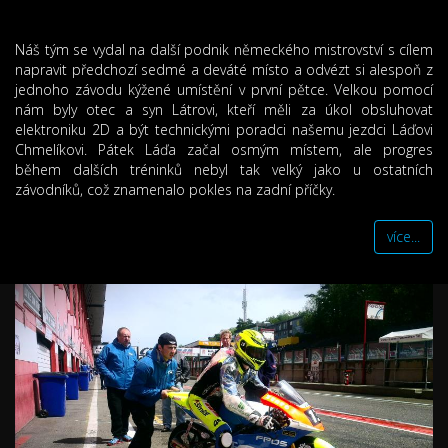
Náš tým se vydal na další podnik německého mistrovství s cílem
napravit předchozí sedmé a deváté místo a odvézt si alespoň z
jednoho závodu kýžené umístění v první pětce. Velkou pomocí
nám byly otec a syn Látrovi, kteří měli za úkol obsluhovat
elektroniku 2D a být technickými poradci našemu jezdci Láďovi
Chmelíkovi. Pátek Láďa začal osmým místem, ale progres
během dalších tréninků nebyl tak velký jako u ostatních
závodníků, což znamenalo pokles na zadní příčky.
více...