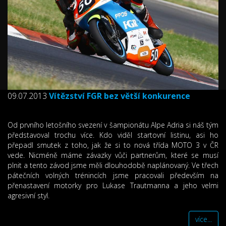
09.07.2013
Vítězství FGR bez větší konkurence
Od prvního letošního svezení v šampionátu Alpe Adria si náš tým
představoval trochu více. Kdo viděl startovní listinu, asi ho
přepadl smutek z toho, jak že si to nová třída MOTO 3 v ČR
vede. Nicméně máme závazky vůči partnerům, které se musí
plnit a tento závod jsme měli dlouhodobě naplánovaný. Ve třech
pátečních volných trénincích jsme pracovali především na
přenastavení motorky pro Lukase Trautmanna a jeho velmi
agresivní styl.
více...