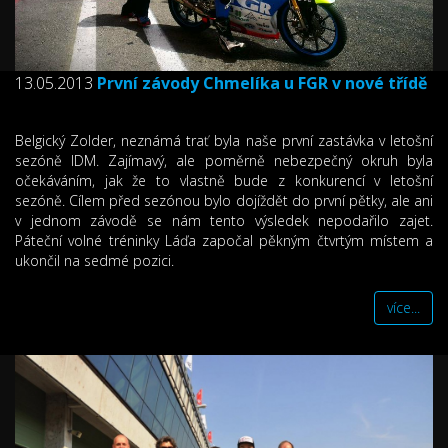
13.05.2013
První závody Chmelíka u FGR v nové třídě
Belgický Zolder, neznámá trať byla naše první zastávka v letošní
sezóně IDM. Zajímavý, ale poměrně nebezpečný okruh byla
očekáváním, jak že to vlastně bude z konkurencí v letošní
sezóně. Cílem před sezónou bylo dojíždět do první pětky, ale ani
v jednom závodě se nám tento výsledek nepodařilo zajet.
Páteční volné tréninky Láďa započal pěkným čtvrtým místem a
ukončil na sedmé pozici.
více...