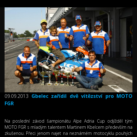
09.09.2013
Gbelec zařídil dvě vítězství pro MOTO
FGR
Na poslední závod šampionátu Alpe Adria Cup odjížděl tým
MOTO FGR s mladým talentem Martinem Kbelcem především na
zkušenou. Přeci jenom najet na neznámém motocyklu pouhých