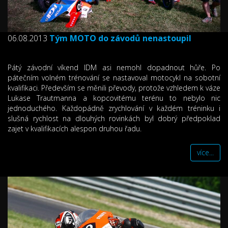
06.08.2013
Tým MOTO do závodů nenastoupil
Pátý závodní víkend IDM asi nemohl dopadnout hůře. Po
pátečním volném trénování se nastavoval motocykl na sobotní
kvalifikaci. Především se měnili převody, protože vzhledem k váze
Lukase Trautmanna a kopcovitému terénu to nebylo nic
jednoduchého. Každopádně zrychlování v každém tréninku i
slušná rychlost na dlouhých rovinkách byl dobrý předpoklad
zajet v kvalifikacích alespon druhou řadu.
více...