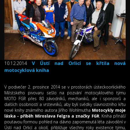
10.12.2014
V Ústí nad Orlicí se křtila nová
motocyklová kniha
V podvečer 2. prosince 2014 se v prostorách ústeckoorlického
Městského pivovaru sešlo na pozvání motocyklového týmu
MOTO FGR přes 80 závodníků, mechaniků, ale i sponzorů a
dalších osobností a vrstevníků, aby byli svědky slavnostního křtu
nové knihy známého autora Jiřího Wohlmutha
Motocykly moje
láska - příběh Miroslava Felgra a značky FGR
. Kniha přináší
poutavou formou pohled na dávno zapomenutá léta závodění v
Ústí nad Orlicí a okolí, přibližuje všechny roky existence týmu,