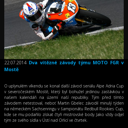
22.07.2014
Dva vítězné závody týmu MOTO FGR v
Mostě
O uplynulém víkendu se konal další závod seriálu Alpe Adria Cup
v severočeském Mostě, který byl bohužel jedinou zastávkou v
našem kalendáři na území naší republiky. Tým před tímto
závodem netestoval, neboť Martin Gbelec závodil minulý týden
na německém Sachsenringu v šampionátu Redbull Rookies Cup,
kde se mu podařilo získat čtyři mistrovské body. Jako vždy odjel
tým ze svého sídla v Ústí nad Orlicí ve čtvrtek.