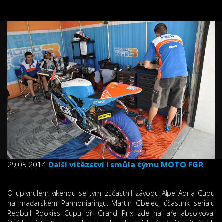
29.05.2014
Další vítězství i smůla týmu MOTO FGR
O uplynulém víkendu se tým zúčastnil závodu Alpe Adria Cupu
na maďarském Pannoniaringu. Martin Gbelec, účastník seriálu
Redbull Rookies Cupu při Grand Prix zde na jaře absolvoval