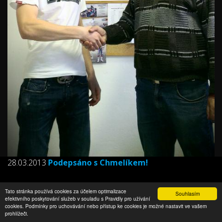
28.03.2013
Podepsáno s Chmelíkem!
Ústeckoorlická stáj MOTO FGR pojede po třech letech opět s
Tato stránka používá cookies za účelem optimalizace
Souhlasím
efektivního poskytování služeb v souladu s Pravidly pro užívání
Láďou Chmelíkem z Vlčkovic v Podkrkonoší. Tento jezdec se vrací
cookies. Podmínky pro uchovávání nebo přístup ke cookies je možné nastavit ve vašem
do týmu, ve kterém má odjeto již 23 závodů a stal se v něm v
prohlížeči.
roce 2009 juniorským mistrem republiky.