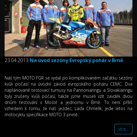
23.04.2013
Na úvod sezóny Evropský pohár v Brně
Náš tým MOTO FGR se vydal po komplikovaném začátku sezóny
kvůli počasí na úvodní závod evropského poháru CEMC. Dva
naplánované testovací turnusy na Pannoniaringu a Slovakiaringu
byly zrušeny kvůli počasí, takže jsme museli vzít zavděk dvou
dnům testování v Mostě a jednomu v Brně. To není příliš
vzhedem k tomu, že náš jezdec, Láďa Chmelík, jede letos na
motocyklu specifikace MOTO 3 prvně.
více...